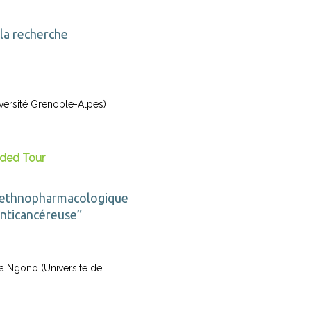
la recherche
versité Grenoble-Alpes)
ided Tour
 ethnopharmacologique
 anticancéreuse”
 Ngono (Université de