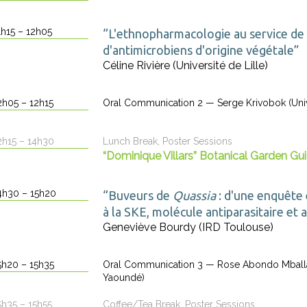
1h15 – 12h05
“L'ethnopharmacologie au service de 
d'antimicrobiens d'origine végétale”
Céline Rivière (Université de Lille)
2h05 – 12h15
Oral Communication 2 — Serge Krivobok (Uni
2h15 – 14h30
Lunch Break, Poster Sessions
“Dominique Villars” Botanical Garden Gu
4h30 – 15h20
“Buveurs de
Quassia
: d'une enquête
à la SKE, molécule antiparasitaire et
Geneviève Bourdy (IRD Toulouse)
5h20 – 15h35
Oral Communication 3 — Rose Abondo Mballa
Yaoundé)
5h35 – 15h55
Coffee/Tea Break, Poster Sessions