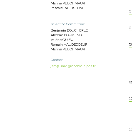
Marine PEUCHMAUR
Pascale BATTISTONI
0
Scientific Committee:
0
Benjamin BOUCHERLE
Ahcène BOUMENDJEL
Valérie GUIEU
0
Romain HAUDECOEUR
Marine PEUCHMAUR
Contact:
jsm@univ-grenoble-alpes.fr
0
1
1