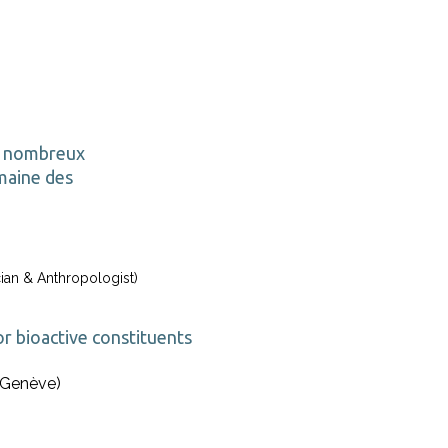
de nombreux
maine des
ian & Anthropologist)
or bioactive constituents
 Genève)