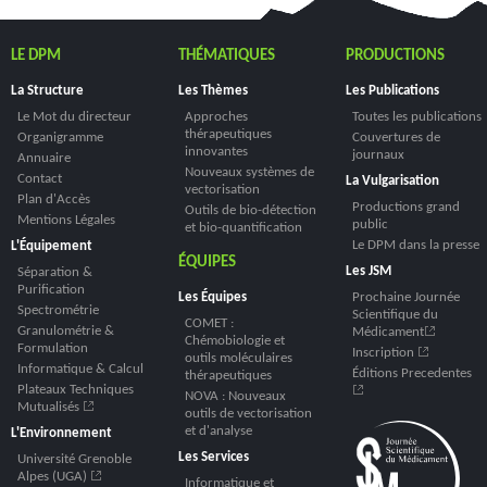
LE DPM
THÉMATIQUES
PRODUCTIONS
La Structure
Les Thèmes
Les Publications
Le Mot du directeur
Approches
Toutes les publications
thérapeutiques
Organigramme
Couvertures de
innovantes
journaux
Annuaire
Nouveaux systèmes de
Contact
La Vulgarisation
vectorisation
Plan d'Accès
Productions grand
Outils de bio-détection
Mentions Légales
public
et bio-quantification
Le DPM dans la presse
L'Équipement
ÉQUIPES
Les JSM
Séparation &
Purification
Prochaine Journée
Les Équipes
Spectrométrie
Scientifique du
COMET :
Granulométrie &
Médicament
Chémobiologie et
Formulation
Inscription
outils moléculaires
Informatique & Calcul
Éditions Precedentes
thérapeutiques
Plateaux Techniques
NOVA : Nouveaux
Mutualisés
outils de vectorisation
et d'analyse
L'Environnement
Les Services
Université Grenoble
Alpes (UGA)
Informatique et