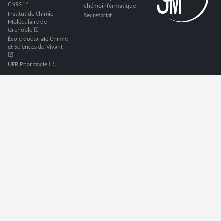
CNRS
chémoinformatique
Institut de Chimie
Secretariat
Moléculaire de
Grenoble
École doctorale Chimie
et Sciences du Vivant
UFR Pharmacie