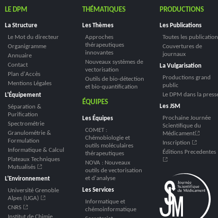
LE DPM
THÉMATIQUES
PRODUCTIONS
La Structure
Les Thèmes
Les Publications
Le Mot du directeur
Approches
Toutes les publication
thérapeutiques
Organigramme
Couvertures de
innovantes
journaux
Annuaire
Nouveaux systèmes de
Contact
La Vulgarisation
vectorisation
Plan d'Accès
Productions grand
Outils de bio-détection
Mentions Légales
public
et bio-quantification
Le DPM dans la press
L'Équipement
ÉQUIPES
Les JSM
Séparation &
Purification
Prochaine Journée
Les Équipes
Spectrométrie
Scientifique du
COMET :
Granulométrie &
Médicament
Chémobiologie et
Formulation
Inscription
outils moléculaires
Informatique & Calcul
Éditions Precedentes
thérapeutiques
Plateaux Techniques
NOVA : Nouveaux
Mutualisés
outils de vectorisation
et d'analyse
L'Environnement
Les Services
Université Grenoble
Alpes (UGA)
Informatique et
CNRS
chémoinformatique
Institut de Chimie