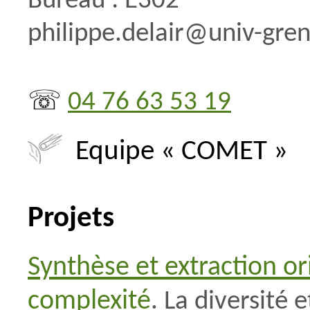
Bureau : E302
eppilihp
.
rialed
@
sepla-el
☏
04 76 63 53 19
Equipe « COMET »
Projets
Synthèse et extraction ori
complexité
. La diversité 